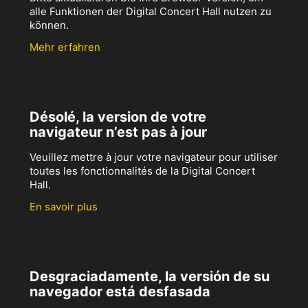
alle Funktionen der Digital Concert Hall nutzen zu
können.
Mehr erfahren
Désolé, la version de votre
navigateur n’est pas à jour
Veuillez mettre à jour votre navigateur pour utiliser
toutes les fonctionnalités de la Digital Concert
Hall.
En savoir plus
Desgraciadamente, la versión de su
navegador está desfasada