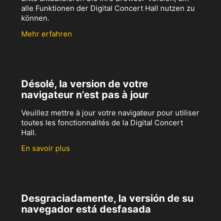
alle Funktionen der Digital Concert Hall nutzen zu
können.
Mehr erfahren
Désolé, la version de votre
navigateur n’est pas à jour
Veuillez mettre à jour votre navigateur pour utiliser
toutes les fonctionnalités de la Digital Concert
Hall.
En savoir plus
Desgraciadamente, la versión de su
navegador está desfasada