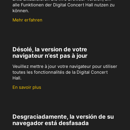
alle Funktionen der Digital Concert Hall nutzen zu
können.
Mehr erfahren
Désolé, la version de votre
navigateur n’est pas à jour
Veuillez mettre à jour votre navigateur pour utiliser
toutes les fonctionnalités de la Digital Concert
Hall.
En savoir plus
Desgraciadamente, la versión de su
navegador está desfasada