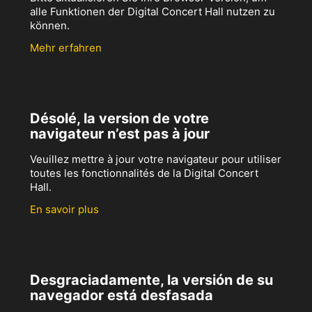
alle Funktionen der Digital Concert Hall nutzen zu
können.
Mehr erfahren
Désolé, la version de votre
navigateur n’est pas à jour
Veuillez mettre à jour votre navigateur pour utiliser
toutes les fonctionnalités de la Digital Concert
Hall.
En savoir plus
Desgraciadamente, la versión de su
navegador está desfasada