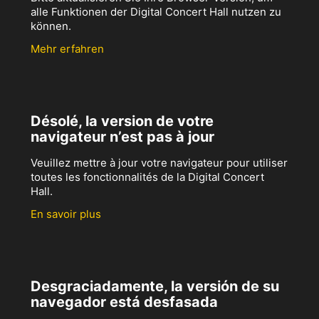
alle Funktionen der Digital Concert Hall nutzen zu
können.
Mehr erfahren
Désolé, la version de votre
navigateur n’est pas à jour
Veuillez mettre à jour votre navigateur pour utiliser
toutes les fonctionnalités de la Digital Concert
Hall.
En savoir plus
Desgraciadamente, la versión de su
navegador está desfasada