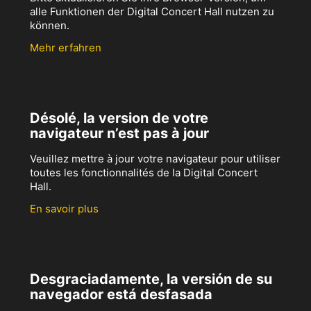
alle Funktionen der Digital Concert Hall nutzen zu
können.
Mehr erfahren
Désolé, la version de votre
navigateur n’est pas à jour
Veuillez mettre à jour votre navigateur pour utiliser
toutes les fonctionnalités de la Digital Concert
Hall.
En savoir plus
Desgraciadamente, la versión de su
navegador está desfasada