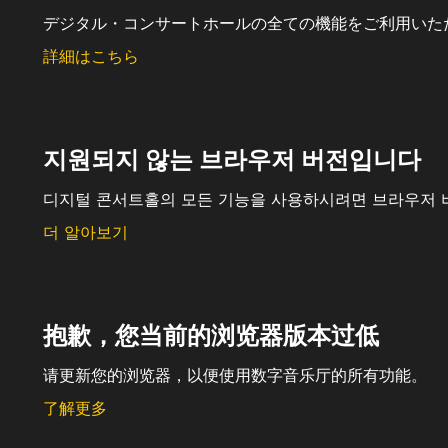
デジタル・コンサートホールの全ての機能をご利用いた
詳細はこちら
지원되지 않는 브라우저 버전입니다
디지털 콘서트홀의 모든 기능을 사용하시려면 브라우저 
더 알아보기
抱歉，您当前的浏览器版本过低
请更新您的浏览器，以便使用数字音乐厅的所有功能。
了解更多