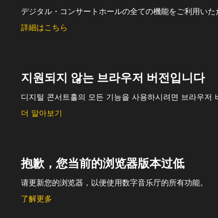
デジタル・コンサートホールの全ての機能をご利用いた
詳細はこちら
지원되지 않는 브라우저 버전입니다
디지털 콘서트홀의 모든 기능을 사용하시려면 브라우저 
더 알아보기
抱歉，您当前的浏览器版本过低
请更新您的浏览器，以便使用数字音乐厅的所有功能。
了解更多