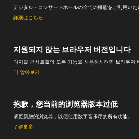
デジタル・コンサートホールの全ての機能をご利用いた
詳細はこちら
지원되지 않는 브라우저 버전입니다
디지털 콘서트홀의 모든 기능을 사용하시려면 브라우저 
더 알아보기
抱歉，您当前的浏览器版本过低
请更新您的浏览器，以便使用数字音乐厅的所有功能。
了解更多