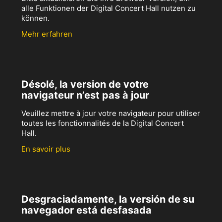
alle Funktionen der Digital Concert Hall nutzen zu
können.
Mehr erfahren
Désolé, la version de votre
navigateur n’est pas à jour
Veuillez mettre à jour votre navigateur pour utiliser
toutes les fonctionnalités de la Digital Concert
Hall.
En savoir plus
Desgraciadamente, la versión de su
navegador está desfasada