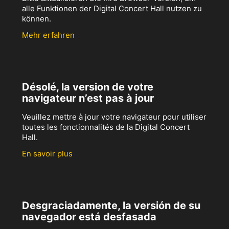
alle Funktionen der Digital Concert Hall nutzen zu
können.
Mehr erfahren
Désolé, la version de votre
navigateur n’est pas à jour
Veuillez mettre à jour votre navigateur pour utiliser
toutes les fonctionnalités de la Digital Concert
Hall.
En savoir plus
Desgraciadamente, la versión de su
navegador está desfasada