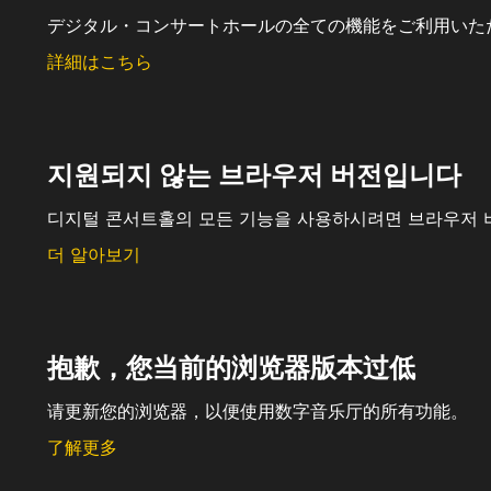
デジタル・コンサートホールの全ての機能をご利用いた
詳細はこちら
지원되지 않는 브라우저 버전입니다
디지털 콘서트홀의 모든 기능을 사용하시려면 브라우저 
더 알아보기
抱歉，您当前的浏览器版本过低
请更新您的浏览器，以便使用数字音乐厅的所有功能。
了解更多