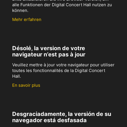
alle Funktionen der Digital Concert Hall nutzen zu
können.
Mehr erfahren
Désolé, la version de votre
navigateur n’est pas à jour
Veuillez mettre à jour votre navigateur pour utiliser
toutes les fonctionnalités de la Digital Concert
Hall.
En savoir plus
Desgraciadamente, la versión de su
navegador está desfasada