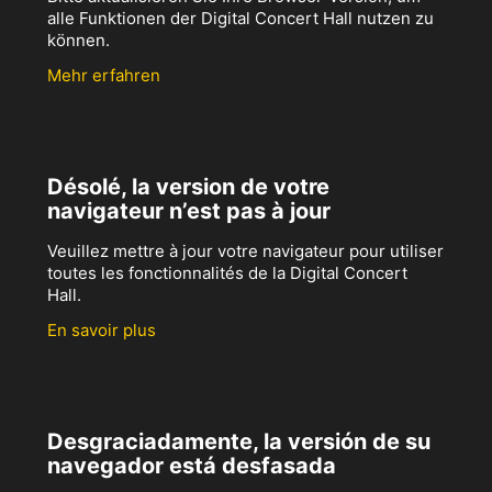
alle Funktionen der Digital Concert Hall nutzen zu
können.
Mehr erfahren
Désolé, la version de votre
navigateur n’est pas à jour
Veuillez mettre à jour votre navigateur pour utiliser
toutes les fonctionnalités de la Digital Concert
Hall.
En savoir plus
Desgraciadamente, la versión de su
navegador está desfasada