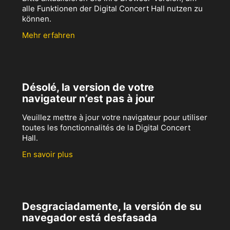
alle Funktionen der Digital Concert Hall nutzen zu
können.
Mehr erfahren
Désolé, la version de votre
navigateur n’est pas à jour
Veuillez mettre à jour votre navigateur pour utiliser
toutes les fonctionnalités de la Digital Concert
Hall.
En savoir plus
Desgraciadamente, la versión de su
navegador está desfasada