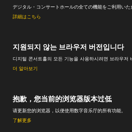
デジタル・コンサートホールの全ての機能をご利用いた
詳細はこちら
지원되지 않는 브라우저 버전입니다
디지털 콘서트홀의 모든 기능을 사용하시려면 브라우저 
더 알아보기
抱歉，您当前的浏览器版本过低
请更新您的浏览器，以便使用数字音乐厅的所有功能。
了解更多