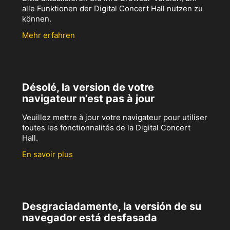
alle Funktionen der Digital Concert Hall nutzen zu
können.
Mehr erfahren
Désolé, la version de votre
navigateur n’est pas à jour
Veuillez mettre à jour votre navigateur pour utiliser
toutes les fonctionnalités de la Digital Concert
Hall.
En savoir plus
Desgraciadamente, la versión de su
navegador está desfasada