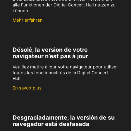
alle Funktionen der Digital Concert Hall nutzen zu
können.
Mehr erfahren
Désolé, la version de votre
navigateur n’est pas à jour
Veuillez mettre à jour votre navigateur pour utiliser
toutes les fonctionnalités de la Digital Concert
Hall.
En savoir plus
Desgraciadamente, la versión de su
navegador está desfasada