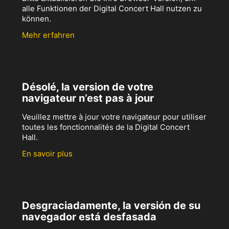
alle Funktionen der Digital Concert Hall nutzen zu
können.
Mehr erfahren
Désolé, la version de votre
navigateur n’est pas à jour
Veuillez mettre à jour votre navigateur pour utiliser
toutes les fonctionnalités de la Digital Concert
Hall.
En savoir plus
Desgraciadamente, la versión de su
navegador está desfasada