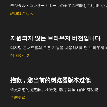
デジタル・コンサートホールの全ての機能をご利用いた
詳細はこちら
지원되지 않는 브라우저 버전입니다
디지털 콘서트홀의 모든 기능을 사용하시려면 브라우저 
더 알아보기
抱歉，您当前的浏览器版本过低
请更新您的浏览器，以便使用数字音乐厅的所有功能。
了解更多