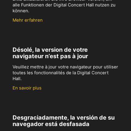
alle Funktionen der Digital Concert Hall nutzen zu
können.
Mehr erfahren
Désolé, la version de votre
navigateur n’est pas à jour
Veuillez mettre à jour votre navigateur pour utiliser
toutes les fonctionnalités de la Digital Concert
Hall.
En savoir plus
Desgraciadamente, la versión de su
navegador está desfasada