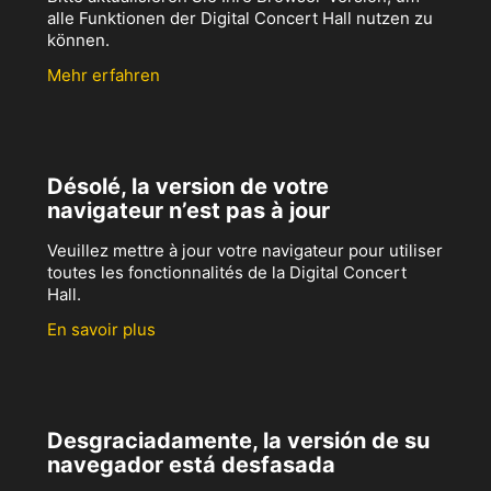
alle Funktionen der Digital Concert Hall nutzen zu
können.
Mehr erfahren
Désolé, la version de votre
navigateur n’est pas à jour
Veuillez mettre à jour votre navigateur pour utiliser
toutes les fonctionnalités de la Digital Concert
Hall.
En savoir plus
Desgraciadamente, la versión de su
navegador está desfasada