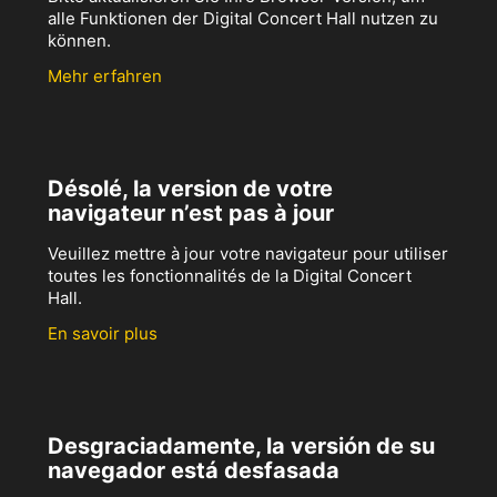
alle Funktionen der Digital Concert Hall nutzen zu
können.
Mehr erfahren
Désolé, la version de votre
navigateur n’est pas à jour
Veuillez mettre à jour votre navigateur pour utiliser
toutes les fonctionnalités de la Digital Concert
Hall.
En savoir plus
Desgraciadamente, la versión de su
navegador está desfasada