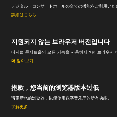
デジタル・コンサートホールの全ての機能をご利用いた
詳細はこちら
지원되지 않는 브라우저 버전입니다
디지털 콘서트홀의 모든 기능을 사용하시려면 브라우저 
더 알아보기
抱歉，您当前的浏览器版本过低
请更新您的浏览器，以便使用数字音乐厅的所有功能。
了解更多