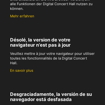
alle Funktionen der Digital Concert Hall nutzen zu
können.
Mehr erfahren
Désolé, la version de votre
navigateur n’est pas à jour
Veuillez mettre à jour votre navigateur pour utiliser
toutes les fonctionnalités de la Digital Concert
Hall.
En savoir plus
Desgraciadamente, la versión de su
navegador está desfasada