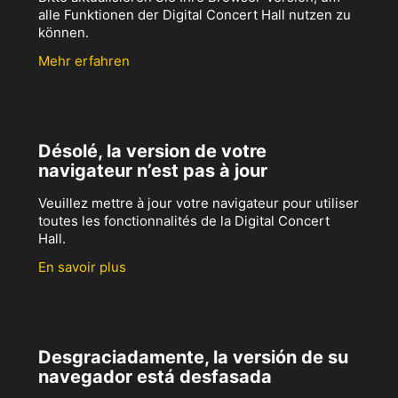
alle Funktionen der Digital Concert Hall nutzen zu
können.
Mehr erfahren
Désolé, la version de votre
navigateur n’est pas à jour
Veuillez mettre à jour votre navigateur pour utiliser
toutes les fonctionnalités de la Digital Concert
Hall.
En savoir plus
Desgraciadamente, la versión de su
navegador está desfasada