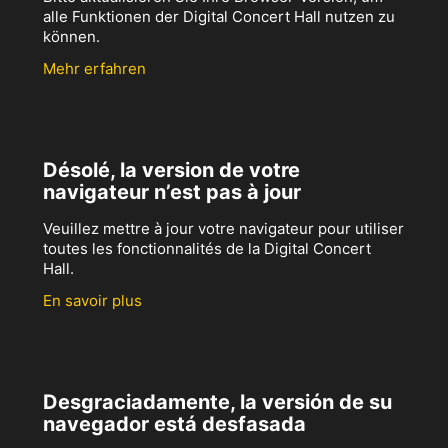
alle Funktionen der Digital Concert Hall nutzen zu
können.
Mehr erfahren
Désolé, la version de votre
navigateur n’est pas à jour
Veuillez mettre à jour votre navigateur pour utiliser
toutes les fonctionnalités de la Digital Concert
Hall.
En savoir plus
Desgraciadamente, la versión de su
navegador está desfasada