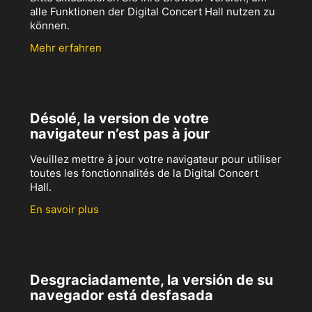
alle Funktionen der Digital Concert Hall nutzen zu
können.
Mehr erfahren
Désolé, la version de votre
navigateur n’est pas à jour
Veuillez mettre à jour votre navigateur pour utiliser
toutes les fonctionnalités de la Digital Concert
Hall.
En savoir plus
Desgraciadamente, la versión de su
navegador está desfasada