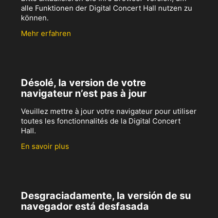
alle Funktionen der Digital Concert Hall nutzen zu
können.
Mehr erfahren
Désolé, la version de votre
navigateur n’est pas à jour
Veuillez mettre à jour votre navigateur pour utiliser
toutes les fonctionnalités de la Digital Concert
Hall.
En savoir plus
Desgraciadamente, la versión de su
navegador está desfasada