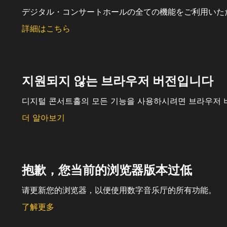
デジタル・コンサートホールの全ての機能をご利用いた
詳細はこちら
지원되지 않는 브라우저 버전입니다
디지털 콘서트홀의 모든 기능을 사용하시려면 브라우저 
더 알아보기
抱歉，您当前的浏览器版本过低
请更新您的浏览器，以便使用数字音乐厅的所有功能。
了解更多