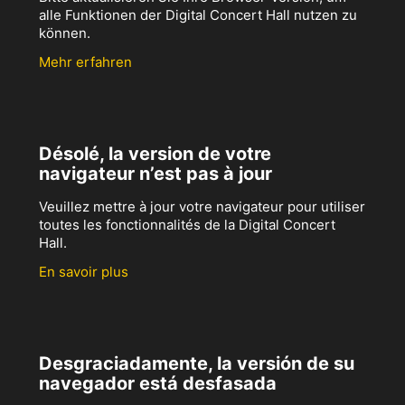
alle Funktionen der Digital Concert Hall nutzen zu
können.
Mehr erfahren
Désolé, la version de votre
navigateur n’est pas à jour
Veuillez mettre à jour votre navigateur pour utiliser
toutes les fonctionnalités de la Digital Concert
Hall.
En savoir plus
Desgraciadamente, la versión de su
navegador está desfasada