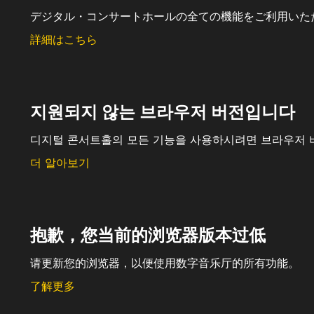
デジタル・コンサートホールの全ての機能をご利用いた
詳細はこちら
지원되지 않는 브라우저 버전입니다
디지털 콘서트홀의 모든 기능을 사용하시려면 브라우저 
더 알아보기
抱歉，您当前的浏览器版本过低
请更新您的浏览器，以便使用数字音乐厅的所有功能。
了解更多