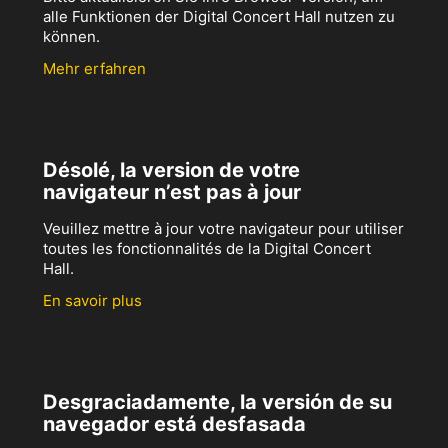
alle Funktionen der Digital Concert Hall nutzen zu
können.
Mehr erfahren
Désolé, la version de votre
navigateur n’est pas à jour
Veuillez mettre à jour votre navigateur pour utiliser
toutes les fonctionnalités de la Digital Concert
Hall.
En savoir plus
Desgraciadamente, la versión de su
navegador está desfasada