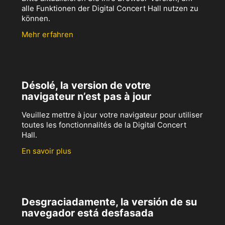
alle Funktionen der Digital Concert Hall nutzen zu
können.
Mehr erfahren
Désolé, la version de votre
navigateur n’est pas à jour
Veuillez mettre à jour votre navigateur pour utiliser
toutes les fonctionnalités de la Digital Concert
Hall.
En savoir plus
Desgraciadamente, la versión de su
navegador está desfasada