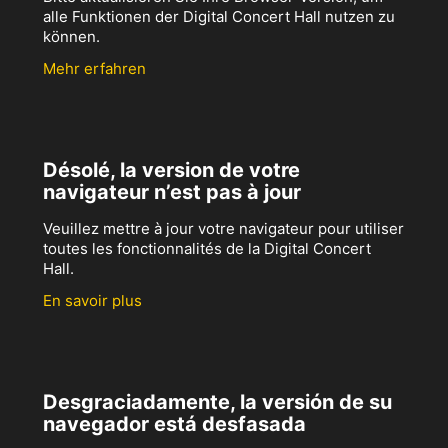
alle Funktionen der Digital Concert Hall nutzen zu
können.
Mehr erfahren
Désolé, la version de votre
navigateur n’est pas à jour
Veuillez mettre à jour votre navigateur pour utiliser
toutes les fonctionnalités de la Digital Concert
Hall.
En savoir plus
Desgraciadamente, la versión de su
navegador está desfasada