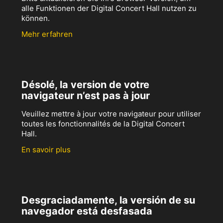
alle Funktionen der Digital Concert Hall nutzen zu
können.
Mehr erfahren
Désolé, la version de votre
navigateur n’est pas à jour
Veuillez mettre à jour votre navigateur pour utiliser
toutes les fonctionnalités de la Digital Concert
Hall.
En savoir plus
Desgraciadamente, la versión de su
navegador está desfasada