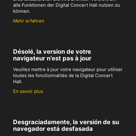
alle Funktionen der Digital Concert Hall nutzen zu
können.
Mehr erfahren
Désolé, la version de votre
navigateur n’est pas à jour
Veuillez mettre à jour votre navigateur pour utiliser
toutes les fonctionnalités de la Digital Concert
Hall.
En savoir plus
Desgraciadamente, la versión de su
navegador está desfasada