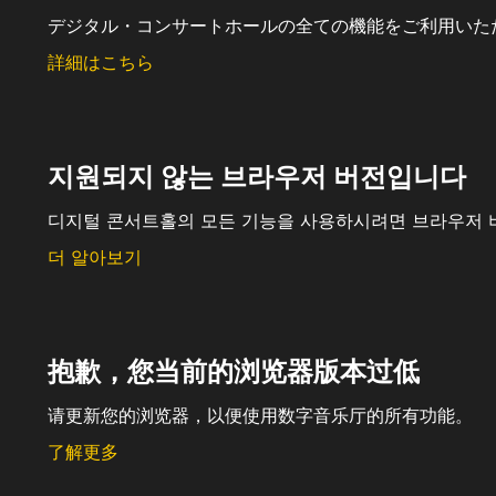
デジタル・コンサートホールの全ての機能をご利用いた
詳細はこちら
지원되지 않는 브라우저 버전입니다
디지털 콘서트홀의 모든 기능을 사용하시려면 브라우저 
더 알아보기
抱歉，您当前的浏览器版本过低
请更新您的浏览器，以便使用数字音乐厅的所有功能。
了解更多