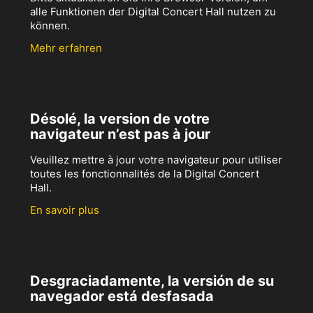
alle Funktionen der Digital Concert Hall nutzen zu
können.
Mehr erfahren
Désolé, la version de votre
navigateur n’est pas à jour
Veuillez mettre à jour votre navigateur pour utiliser
toutes les fonctionnalités de la Digital Concert
Hall.
En savoir plus
Desgraciadamente, la versión de su
navegador está desfasada