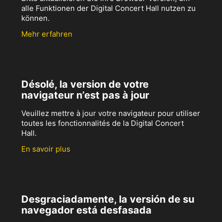
alle Funktionen der Digital Concert Hall nutzen zu
können.
Mehr erfahren
Désolé, la version de votre
navigateur n’est pas à jour
Veuillez mettre à jour votre navigateur pour utiliser
toutes les fonctionnalités de la Digital Concert
Hall.
En savoir plus
Desgraciadamente, la versión de su
navegador está desfasada