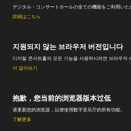
デジタル・コンサートホールの全ての機能をご利用いた
詳細はこちら
지원되지 않는 브라우저 버전입니다
디지털 콘서트홀의 모든 기능을 사용하시려면 브라우저 
더 알아보기
抱歉，您当前的浏览器版本过低
请更新您的浏览器，以便使用数字音乐厅的所有功能。
了解更多