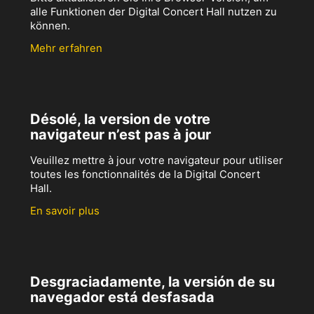
alle Funktionen der Digital Concert Hall nutzen zu
können.
Mehr erfahren
Désolé, la version de votre
navigateur n’est pas à jour
Veuillez mettre à jour votre navigateur pour utiliser
toutes les fonctionnalités de la Digital Concert
Hall.
En savoir plus
Desgraciadamente, la versión de su
navegador está desfasada