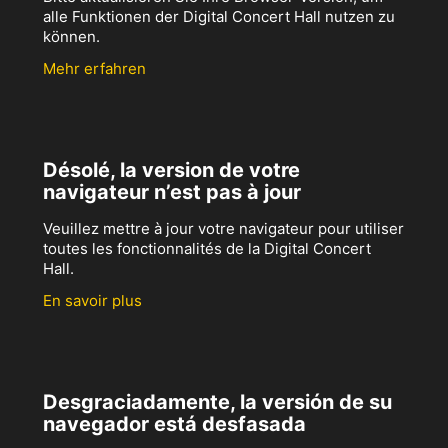
alle Funktionen der Digital Concert Hall nutzen zu
können.
Mehr erfahren
Désolé, la version de votre
navigateur n’est pas à jour
Veuillez mettre à jour votre navigateur pour utiliser
toutes les fonctionnalités de la Digital Concert
Hall.
En savoir plus
Desgraciadamente, la versión de su
navegador está desfasada