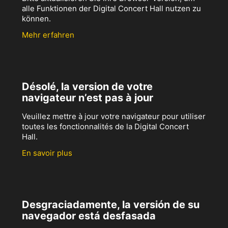
alle Funktionen der Digital Concert Hall nutzen zu
können.
Mehr erfahren
Désolé, la version de votre
navigateur n’est pas à jour
Veuillez mettre à jour votre navigateur pour utiliser
toutes les fonctionnalités de la Digital Concert
Hall.
En savoir plus
Desgraciadamente, la versión de su
navegador está desfasada