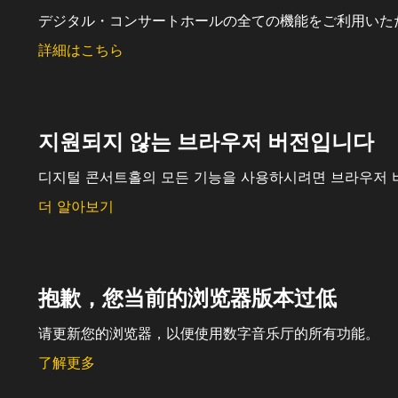
デジタル・コンサートホールの全ての機能をご利用いた
詳細はこちら
지원되지 않는 브라우저 버전입니다
디지털 콘서트홀의 모든 기능을 사용하시려면 브라우저 
더 알아보기
抱歉，您当前的浏览器版本过低
请更新您的浏览器，以便使用数字音乐厅的所有功能。
了解更多