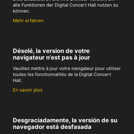
alle Funktionen der Digital Concert Hall nutzen zu
können.
Mehr erfahren
Désolé, la version de votre
navigateur n’est pas à jour
Veuillez mettre à jour votre navigateur pour utiliser
toutes les fonctionnalités de la Digital Concert
Hall.
En savoir plus
Desgraciadamente, la versión de su
navegador está desfasada