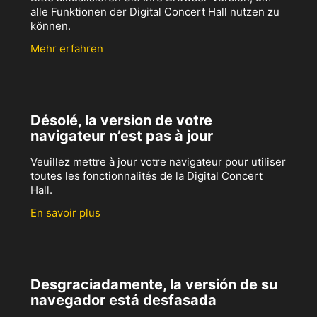
alle Funktionen der Digital Concert Hall nutzen zu
können.
Mehr erfahren
Désolé, la version de votre
navigateur n’est pas à jour
Veuillez mettre à jour votre navigateur pour utiliser
toutes les fonctionnalités de la Digital Concert
Hall.
En savoir plus
Desgraciadamente, la versión de su
navegador está desfasada