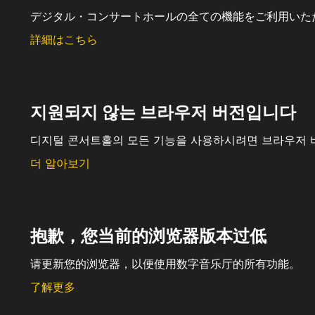
デジタル・コンサートホールの全ての機能をご利用いた
詳細はこちら
지원되지 않는 브라우저 버전입니다
디지털 콘서트홀의 모든 기능을 사용하시려면 브라우저 
더 알아보기
抱歉，您当前的浏览器版本过低
请更新您的浏览器，以便使用数字音乐厅的所有功能。
了解更多