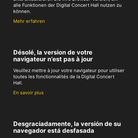
alle Funktionen der Digital Concert Hall nutzen zu
können.
Mehr erfahren
Désolé, la version de votre
navigateur n’est pas à jour
Veuillez mettre à jour votre navigateur pour utiliser
toutes les fonctionnalités de la Digital Concert
Hall.
En savoir plus
Desgraciadamente, la versión de su
navegador está desfasada