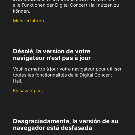
alle Funktionen der Digital Concert Hall nutzen zu
können.
Mehr erfahren
Désolé, la version de votre
navigateur n’est pas à jour
Veuillez mettre à jour votre navigateur pour utiliser
toutes les fonctionnalités de la Digital Concert
Hall.
En savoir plus
Desgraciadamente, la versión de su
navegador está desfasada